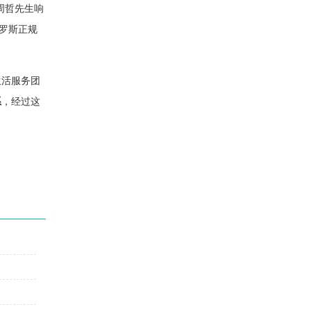
周哲先生响
罗斯正规
生活服务团
系
，经过这