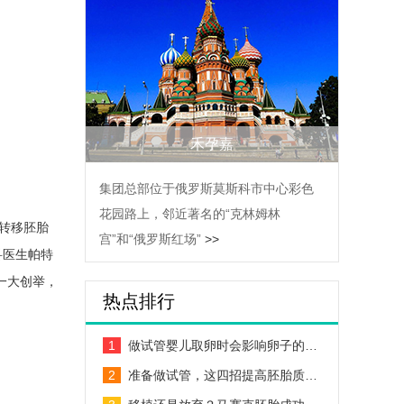
禾孕嘉
集团总部位于俄罗斯莫斯科市中心彩色
花园路上，邻近著名的“克林姆林
转移胚胎
宫”和“俄罗斯红场”
>>
科医生帕特
一大创举，
热点排行
1
做试管婴儿取卵时会影响卵子的…
2
准备做试管，这四招提高胚胎质…