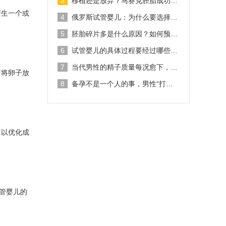
3
移植还是放弃？马赛克胚胎成功…
产生一个或
4
俄罗斯试管婴儿：为什么要选择…
5
胚胎碎片多是什么原因？如何预…
6
试管婴儿的具体过程要经过哪些…
7
当代男性的精子质量每况愈下，…
即将卵子放
8
备孕不是一个人的事，男性“打…
，以优化成
管婴儿的