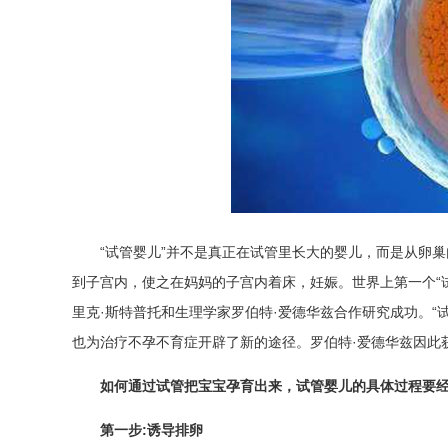
“试管婴儿”并不是真正在试管里长大的婴儿，而是从卵
到子宫内，使之在妈妈的子宫内着床，妊娠。世界上第一个“
里克·斯特普托和生理学家罗伯特·爱德华兹合作研究成功。
也为治疗不孕不育症开辟了新的途径。罗伯特·爱德华兹因此获
如何通过试管把宝宝孕育出来，试管婴儿的具体过程要经
第一步:诱导排卵