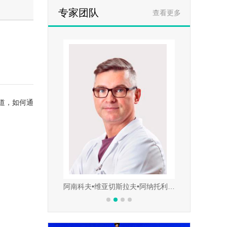
专家团队
查看更多
道，如何通
妮娜•弗拉基米罗夫娜
阿南科夫•维亚切斯拉夫•阿纳托利耶维奇
尤拉玛多娃•纳