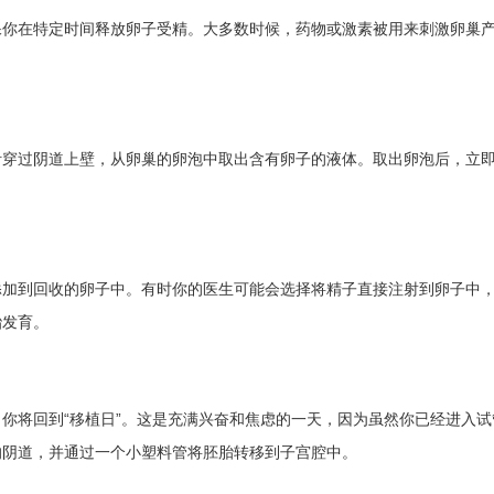
保你在特定时间释放卵子受精。大多数时候，药物或激素被用来刺激卵巢
针穿过阴道上壁，从卵巢的卵泡中取出含有卵子的液体。取出卵泡后，立
添加到回收的卵子中。有时你的医生可能会选择将精子直接注射到卵子中
胎发育。
你将回到“移植日”。这是充满兴奋和焦虑的一天，因为虽然你已经进入试
的阴道，并通过一个小塑料管将胚胎转移到子宫腔中。