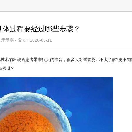
具体过程要经过哪些步骤？
禾孕嘉 - 发表：2020-05-11
技术的出现给患者带来很大的福音，很多人对试管婴儿不太了解?更不知
管婴儿?
巴达波夫•米哈伊尔•叶夫根维尼奇
捷夏特科娃•