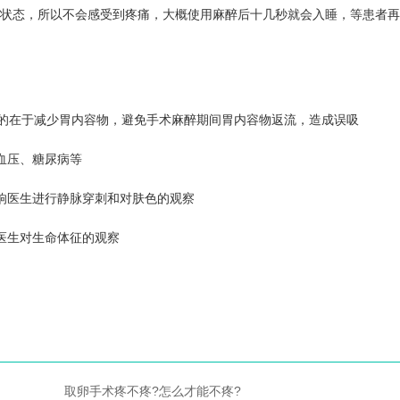
”的状态，所以不会感受到疼痛，大概使用麻醉后十几秒就会入睡，等患者
，目的在于减少胃内容物，避免手术麻醉期间胃内容物返流，造成误吸
血压、糖尿病等
影响医生进行静脉穿刺和对肤色的观察
响医生对生命体征的观察
取卵手术疼不疼?怎么才能不疼?