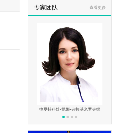
专家团队
查看更多
哈伊尔•叶夫根维尼奇
捷夏特科娃•妮娜•弗拉基米罗夫娜