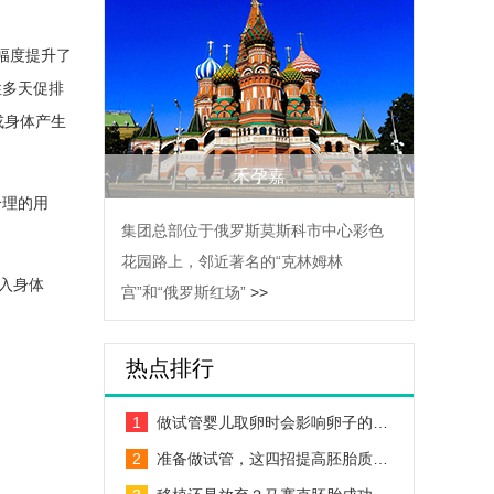
幅度提升了
性多天促排
或身体产生
禾孕嘉
合理的用
集团总部位于俄罗斯莫斯科市中心彩色
花园路上，邻近著名的“克林姆林
入身体
宫”和“俄罗斯红场”
>>
热点排行
1
做试管婴儿取卵时会影响卵子的…
2
准备做试管，这四招提高胚胎质…