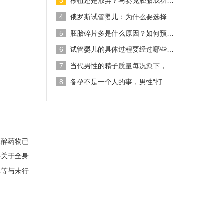
3
移植还是放弃？马赛克胚胎成功…
4
俄罗斯试管婴儿：为什么要选择…
5
胚胎碎片多是什么原因？如何预…
6
试管婴儿的具体过程要经过哪些…
7
当代男性的精子质量每况愈下，…
8
备孕不是一个人的事，男性“打…
麻醉药物已
外关于全身
率等与未行