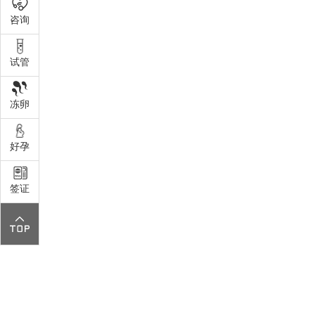
咨询
试管
冻卵
好孕
签证