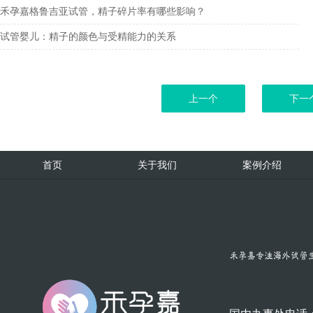
禾孕嘉格鲁吉亚试管，精子碎片率有哪些影响？
试管婴儿：精子的颜色与受精能力的关系
上一个
下一
首页
关于我们
案例介绍