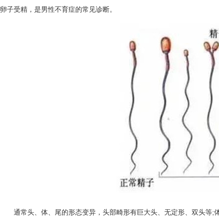
卵子受精，是男性不育症的常见诊断。
通常头、体、尾的形态变异，头部畸形有巨大头、无定形、双头等;