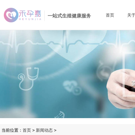
首页
关
一站式生殖健康服务
当前位置：
首页
>
新闻动态
>