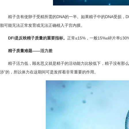
精子含有使卵子受精所需的DNA的一半。如果精子中的DNA受损，
胎可能无法正常发育或无法正确植入子宫内膜。
DFI是反映精子质量的重要指标。
正常≤15%，一般15%≤碎片率≦30%
精子质量难题——活力差
精子活力低，顾名思义就是精子的活动能力比较低下，精子没有那么
涉”的，所以体力在这期间可是发挥着非常重要的作用。