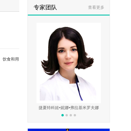
专家团队
查看更多
、饮食和用
哈伊尔•叶夫根维尼奇
捷夏特科娃•妮娜•弗拉基米罗夫娜