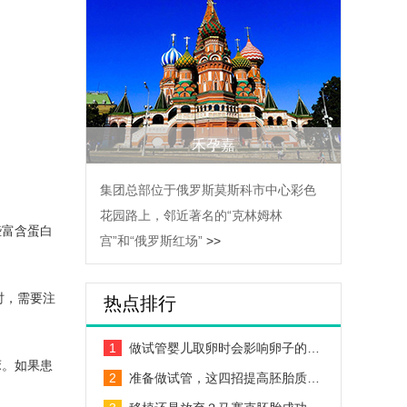
禾孕嘉
集团总部位于俄罗斯莫斯科市中心彩色
花园路上，邻近著名的“克林姆林
些富含蛋白
宫”和“俄罗斯红场”
>>
时，需要注
热点排行
1
做试管婴儿取卵时会影响卵子的…
床。如果患
2
准备做试管，这四招提高胚胎质…