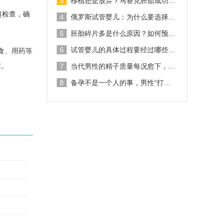
3
移植还是放弃？马赛克胚胎成功…
超检查，确
4
俄罗斯试管婴儿：为什么要选择…
5
胚胎碎片多是什么原因？如何预…
6
试管婴儿的具体过程要经过哪些…
食、用药等
康。
7
当代男性的精子质量每况愈下，…
8
备孕不是一个人的事，男性“打…